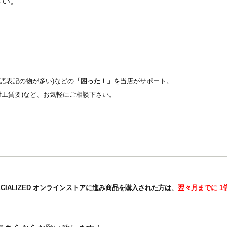
さい。
英語表記の物が多い)などの
「困った！」
を当店がサポート。
取付工賃要)など、お気軽にご相談下さい。
ECIALIZED オンラインストアに進み商品を購入された方は、
翌々月までに 1