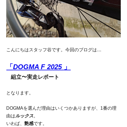
こんにちはスタッフ谷です。今回のブログは…
「
DOGMA F 2025
」
組立〜実走レポート
となります。
DOGMAを選んだ理由はいくつかありますが、1番の理
由は
ルックス
。
いわば、
艶感
です。