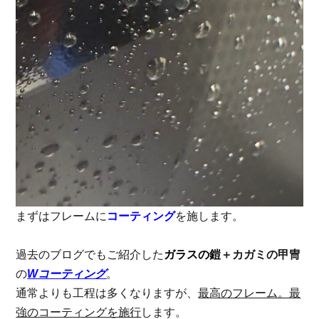
まずはフレームに
コーティング
を施します。
過去のブログでもご紹介した
ガラスの鎧
＋カガミの甲冑
の
Wコーティング
。
通常よりも工程は多くなりますが、
最高のフレーム。最
強のコーティングを施行
します。