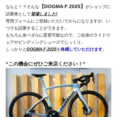
【DOGMA F 2025】
なんと！？そんな
がショップに
試乗車として
登場しました!
専用フォームにご登録いただいてからになりますが、い
つでも試乗することができます。
もちろん各ペダルに変更可能なので、ご自身のライドウ
ェアやビンディングシューズでじっくり、
しっかりと
DOGMA F 2025
を
体感していただけます
。
“この機会にぜひご来店ください！”