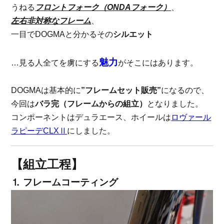
うねる
フロントフォーク（ONDAフォーク）
、
左右非対称なフレーム
、
一目でDOGMAと分かるその
シルエット
魅力
…見る人全てを虜にする
がそこにはあります。
DOGMAは基本的に
”フレームセット販売”
になるので、
今回は
バラ完（フレームからの組立）
となりました。
コンポーネントはデュラエース、ホイールは
ロヴァール
ラピーデCLXⅡ
にしました。
【組立工程】
⒈ フレームコーティング