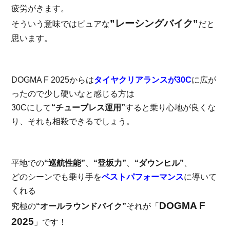
疲労がきます。
”レーシングバイク”
そういう意味ではピュアな
だと
思います。
DOGMA F 2025からは
タイヤクリアランスが30C
に広が
ったので少し硬いなと感じる方は
30Cにして
“チューブレス運用”
すると乗り心地が良くな
り、それも相殺できるでしょう。
平地での
“巡航性能”
、
“登坂力”
、
“ダウンヒル”
、
どのシーンでも乗り手を
ベストパフォーマンス
に導いて
くれる
DOGMA F
究極の
“オールラウンドバイク”
それが「
2025
」です！