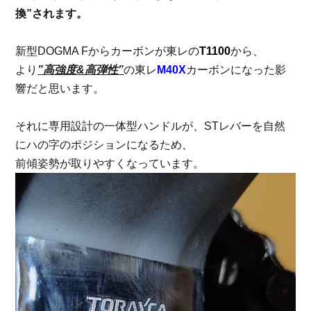
換”されます。
新型DOGMA Fからカーボンが東レの
T1100
から、
より
”高強度&高弾性”
の東レ
M40X
カーボンになった影
響だと思います。
それに専用設計の一体型ハンドルが、STレバーを自然
にハの字のポジションになるため、
前傾姿勢が取りやすくなっています。