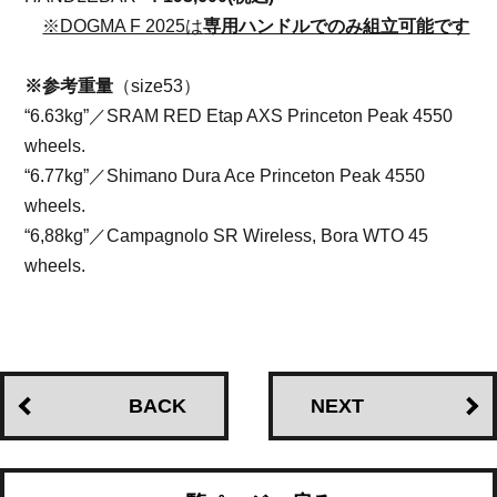
※DOGMA F 2025は
専用ハンドルでのみ組立可能です
※参考重量
（size53）
“6.63kg”／SRAM RED Etap AXS Princeton Peak 4550
wheels.
“6.77kg”／Shimano Dura Ace Princeton Peak 4550
wheels.
“6,88kg”／Campagnolo SR Wireless, Bora WTO 45
wheels.
BACK
NEXT