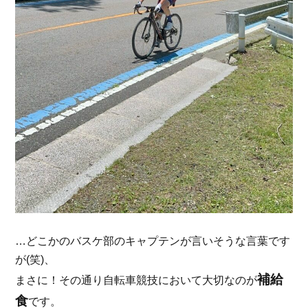
…どこかのバスケ部のキャプテンが言いそうな言葉です
が(笑)、
補給
まさに！その通り自転車競技において大切なのが
食
です。