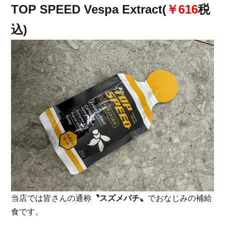
TOP SPEED Vespa Extract(
￥616
税
込)
当店では皆さんの通称
〝スズメバチ〟
でおなじみの補給
食です。