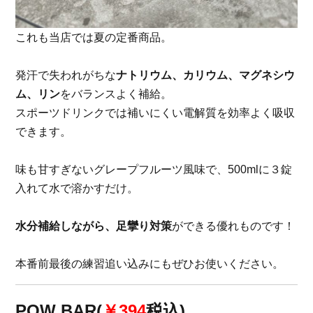
これも当店では夏の定番商品。
発汗で失われがちな
ナトリウム、カリウム、マグネシウ
ム、リン
をバランスよく補給。
スポーツドリンクでは補いにくい電解質を効率よく吸収
できます。
味も甘すぎないグレープフルーツ風味で、500mlに３錠
入れて水で溶かすだけ。
水分補給しながら、足攣り対策
ができる優れものです！
本番前最後の練習追い込みにもぜひお使いください。
POW BAR(
￥394
税込)