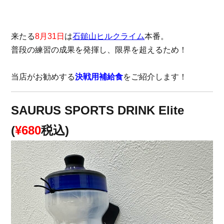
来たる
8月31日
は
石鎚山ヒルクライム
本番。
普段の練習の成果を発揮し、限界を超えるため！
当店がお勧めする
決戦用補給食
をご紹介します！
SAURUS SPORTS DRINK Elite
(
¥680
税込)