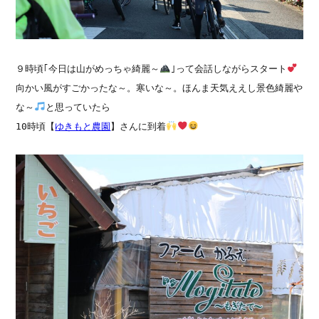
９時頃｢
今日は山がめっちゃ綺麗～
｣って会話しながらスタート
向かい風がすごかったな～。寒いな～。ほんま天気ええし景色綺麗や
な～
と思っていたら
10時頃【
ゆきもと農園
】さんに到着