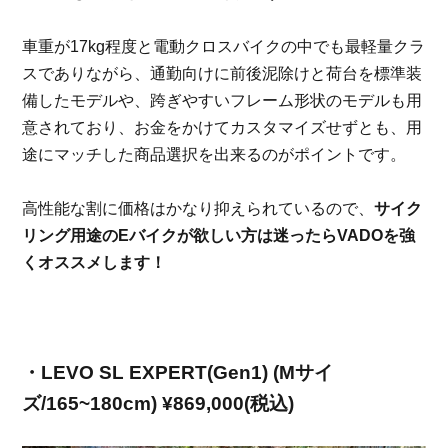
車重が
17kg
程度と電動クロスバイクの中でも最軽量クラ
スでありながら、通勤向けに前後泥除けと荷台を標準装
備したモデルや、跨ぎやすいフレーム形状のモデルも用
意されており、お金をかけてカスタマイズせずとも、用
途にマッチした商品選択を出来るのがポイントです。
高性能な割に価格はかなり抑えられているので、
サイク
リング用途の
E
バイクが欲しい方は迷ったら
VADO
を強
くオススメします！
・
LEVO SL EXPERT(Gen1) (M
サイ
ズ
/165~180cm) ¥869,000(
税込
)