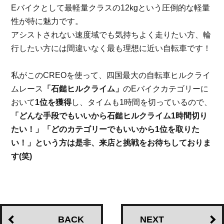
E
バイクとして最軽量クラスの
12kg
という圧倒的な軽量
性が特に魅力です。
アシストされない速度域でも気持ちよく走りたい方、輪
行したい方には間違いなく最も理想に近い自転車です！
私がこの
CREO
を使って、四国最大の自転車ヒルクライ
ムレース
「石鎚ヒルクライム」
の
E
バイクカテゴリーに
おいて
1
位を獲得
し、タイムも
1
時間を切っているので、
「どんな手段でもいいから石鎚ヒルクライム
1
時間切り
たい！」「どのカテゴリーでもいいから
1
位を取りた
い！」という方は是非、来店と挑戦をお待ちしておりま
す
(
笑
)
BACK
NEXT