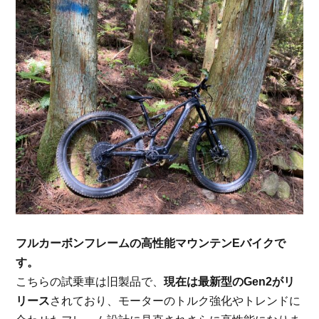
フルカーボンフレームの高性能マウンテン
E
バイクで
す。
こちらの試乗車は旧製品で、
現在は最新型の
Gen2
がリ
リース
されており、モーターのトルク強化やトレンドに