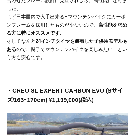
合わせたフレーム設計に見直されさらに高性能になりま
した。
まず日本国内で入手出来る
E
マウンテンバイクにカーボ
ンフレームを採用したものが少ないので、
高性能を求め
る方に特にオススメです。
そしてなんと
24
インチタイヤを装着した子供用モデルも
ある
ので、親子でマウンテンバイクを楽しみたい！とい
う方も安心です。
・
CREO SL EXPERT CARBON EVO (S
サイ
ズ
/163~170cm) ¥1,199,000(
税込
)