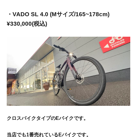
・
VADO SL 4.0 (M
サイズ
/165~178cm)
¥330,000(
税込
)
クロスバイクタイプの
E
バイクです。
当店でも
1
番売れている
E
バイクです。