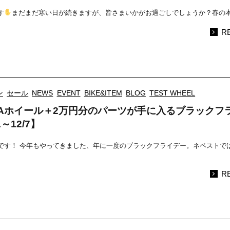
す
まだまだ寒い日が続きますが、皆さまいかがお過ごしでしょうか？春の
R
ン
セール
NEWS
EVENT
BIKE&ITEM
BLOG
TEST WHEEL
VAホイール＋2万円分のパーツが手に入るブラックフ
～12/7】
です！ 今年もやってきました、年に一度のブラックフライデー。ネペストでは 
R