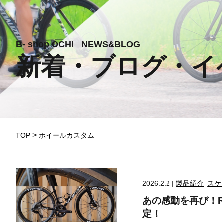
B-
shop
OCHI
N
E
W
S
&
BLOG
新着・ブログ・イ
>
TOP
ホイールカスタム
2026.2.2 |
製品紹介
スケ
あの感動を再び！R
定！