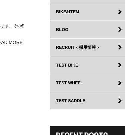
BIKE&ITEM
します。その名
BLOG
EAD MORE
RECRUIT＜採用情報＞
TEST BIKE
TEST WHEEL
TEST SADDLE