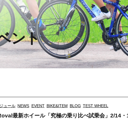
ベント
ジュール
NEWS
EVENT
BIKE&ITEM
BLOG
TEST WHEEL
oval最新ホイール「究極の乗り比べ試乗会」2/14・